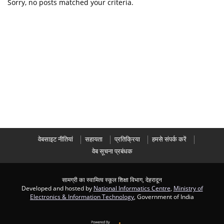
Sorry, no posts matched your criteria.
वेबसाइट नीतियां
सहायता
प्रतिक्रिया
हमसे संपर्क करें
वेब सूचना प्रबंधक
सामग्री का स्वामित्व स्कूल शिक्षा विभाग, देहरादून
Developed and hosted by
National Informatics Centre
,
Ministry of
Electronics & Information Technology
, Government of India