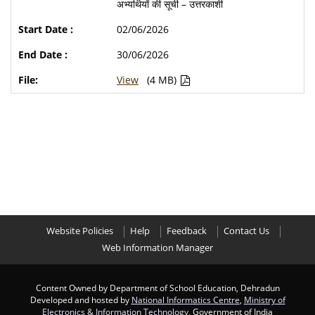
अभ्यर्थियों की सूची – उत्तरकाशी
02/06/2026
30/06/2026
View
(4 MB)
Website Policies
Help
Feedback
Contact Us
Web Information Manager
Content Owned by Department of School Education, Dehradun
Developed and hosted by
National Informatics Centre
,
Ministry of
Electronics & Information Technology
, Government of India