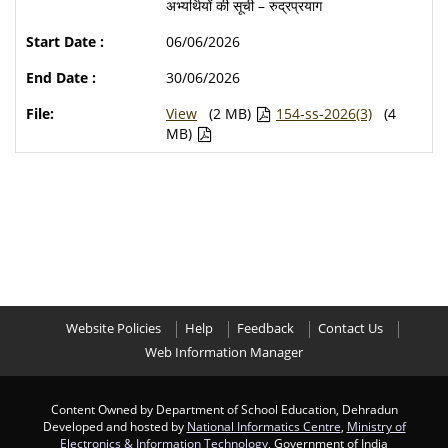
अभ्यर्थियों की सूची – रुद्रप्रयाग
06/06/2026
30/06/2026
View
(2 MB)
154-ss-2026(3)
(4
MB)
Website Policies
Help
Feedback
Contact Us
Web Information Manager
Content Owned by Department of School Education, Dehradun
Developed and hosted by
National Informatics Centre
,
Ministry of
Electronics & Information Technology
, Government of India